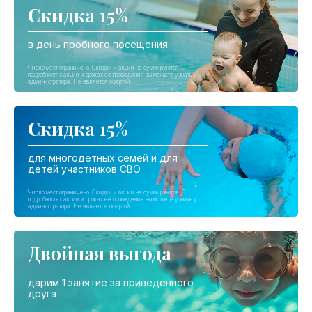
Скидка 15%
в день пробного посещения
Скидка 15%
для многодетных семей и для
детей участников СВО
Двойная выгода
дарим 1 занятие за приведенного
друга