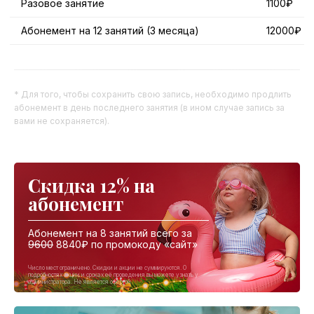
Разовое занятие
1100₽
Абонемент на 12 занятий (3 месяца)
12000₽
* Для того, чтобы сохранить свою запись, необходимо продлить
абонемент в день последнего занятия (в ином случае запись за
вами не сохраняется).
Скидка 12% на
абонемент
Абонемент на 8 занятий всего за
9600
8840₽ по промокоду «сайт»