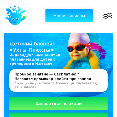
Наши филиалы
Детский бассейн
«Ухты-Плюхты»
Индивидуальные занятия
плаванием для детей с
тренерами в Ижевске
Пробное занятие — бесплатно! *
Назовите промокод «сайт» при записи
* в акции не участвует г. Ижевск, ул. Клубная 67а,
ТЦ «ПАРМА»
Записаться по акции