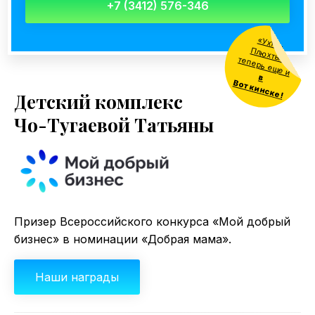
+7 (3412) 576-346
«Ухты
-
лю
хты
» теперь ещ
П
е и
в
о
т
ки
н
ске
В
!
Детский комплекс
Чо-Тугаевой Татьяны
Призер Всероссийского конкурса «Мой добрый
бизнес» в номинации «Добрая мама».
Наши награды